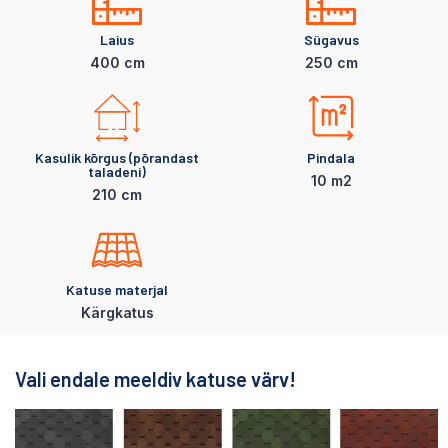
Laius
Sügavus
400 cm
250 cm
Kasulik kõrgus (põrandast
Pindala
taladeni)
10 m2
210 cm
Katuse materjal
Kärgkatus
Vali endale meeldiv katuse värv!