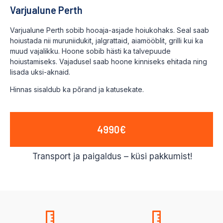
Varjualune Perth
Varjualune Perth sobib hooaja-asjade hoiukohaks. Seal saab
hoiustada nii muruniidukit, jalgrattaid, aiamööblit, grilli kui ka
muud vajalikku. Hoone sobib hästi ka talvepuude
hoiustamiseks. Vajadusel saab hoone kinniseks ehitada ning
lisada uksi-aknaid.
Hinnas sisaldub ka põrand ja katusekate.
4990€
Transport ja paigaldus – küsi pakkumist!