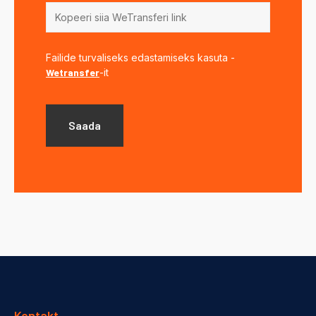
Failide turvaliseks edastamiseks kasuta -
Wetransfer
-it
Kontakt