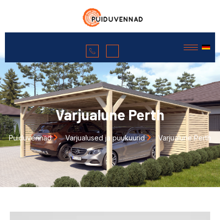
Varjualune Perth
Puiduvennad
Varjualused ja puukuurid
Varjualune Perth