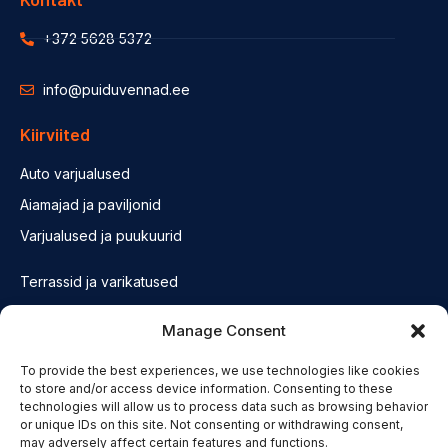
+372 5628 5372
info@puiduvennad.ee
Kiirviited
Auto varjualused
Aiamajad ja paviljonid
Varjualused ja puukuurid
Terrassid ja varikatused
Fassaadid ja konstruktsioonid
Manage Consent
Saunad
To provide the best experiences, we use technologies like cookies
Olulised lingid
to store and/or access device information. Consenting to these
technologies will allow us to process data such as browsing behavior
or unique IDs on this site. Not consenting or withdrawing consent,
Privatsuspoliitika
may adversely affect certain features and functions.