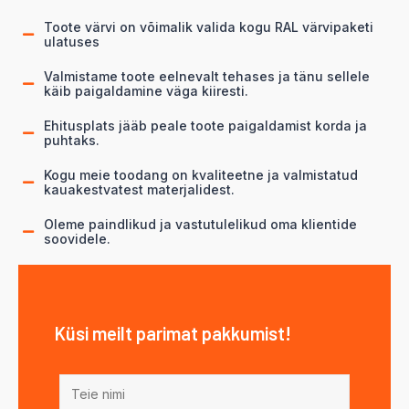
Toote värvi on võimalik valida kogu RAL värvipaketi
ulatuses
Valmistame toote eelnevalt tehases ja tänu sellele
käib paigaldamine väga kiiresti.
Ehitusplats jääb peale toote paigaldamist korda ja
puhtaks.
Kogu meie toodang on kvaliteetne ja valmistatud
kauakestvatest materjalidest.
Oleme paindlikud ja vastutulelikud oma klientide
soovidele.
Küsi meilt parimat pakkumist!