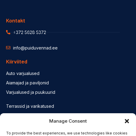
Kontakt
+372 5628 5372
info@puiduvennad.ee
Kiirviited
Auto varjualused
Aiamajad ja paviljonid
Varjualused ja puukuurid
Terrassid ja varikatused
Fassaadid ja konstruktsioonid
Manage Consent
Saunad
To provide the best experiences, we use technologies like cookies