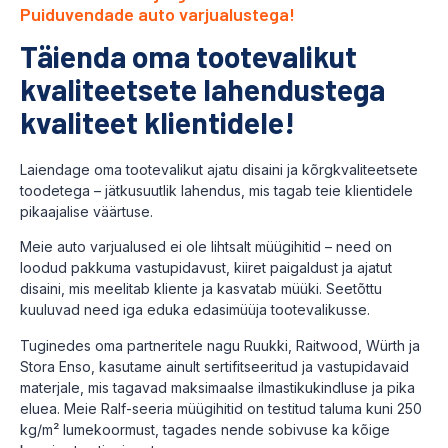
Puiduvendade auto varjualustega!
Täienda oma tootevalikut
kvaliteetsete lahendustega
kvaliteet klientidele!
Laiendage oma tootevalikut ajatu disaini ja kõrgkvaliteetsete
toodetega – jätkusuutlik lahendus, mis tagab teie klientidele
pikaajalise väärtuse.
Meie auto varjualused ei ole lihtsalt müügihitid – need on
loodud pakkuma vastupidavust, kiiret paigaldust ja ajatut
disaini, mis meelitab kliente ja kasvatab müüki. Seetõttu
kuuluvad need iga eduka edasimüüja tootevalikusse.
Tuginedes oma partneritele nagu Ruukki, Raitwood, Würth ja
Stora Enso, kasutame ainult sertifitseeritud ja vastupidavaid
materjale, mis tagavad maksimaalse ilmastikukindluse ja pika
eluea. Meie Ralf-seeria müügihitid on testitud taluma kuni 250
kg/m² lumekoormust, tagades nende sobivuse ka kõige