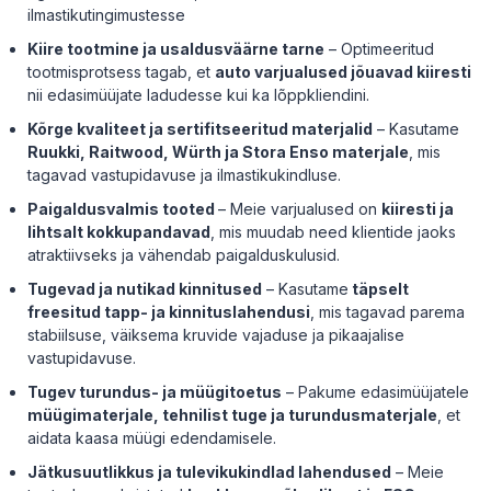
ilmastikutingimustesse
Kiire tootmine ja usaldusväärne tarne
–
Optimeeritud
tootmisprotsess tagab, et
auto varjualused jõuavad kiiresti
nii edasimüüjate ladudesse kui ka lõppkliendini.
Kõrge kvaliteet ja sertifitseeritud materjalid
–
Kasutame
Ruukki, Raitwood, Würth ja Stora Enso materjale
, mis
tagavad vastupidavuse ja ilmastikukindluse.
Paigaldusvalmis tooted
–
Meie varjualused on
kiiresti ja
lihtsalt kokkupandavad
, mis muudab need klientide jaoks
atraktiivseks ja vähendab paigalduskulusid.
Tugevad ja nutikad kinnitused
–
Kasutame
täpselt
freesitud tapp- ja kinnituslahendusi
, mis tagavad parema
stabiilsuse, väiksema kruvide vajaduse ja pikaajalise
vastupidavuse.
Tugev turundus- ja müügitoetus
–
Pakume edasimüüjatele
müügimaterjale, tehnilist tuge ja turundusmaterjale
, et
aidata kaasa müügi edendamisele.
Jätkusuutlikkus ja tulevikukindlad lahendused
–
Meie