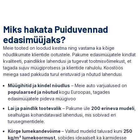
Miks hakata Puiduvennad
edasimüüjaks?
Meie tooted on loodud kestma ning vastama ka kõige
nõudlikumate klientide ootustele. Pakume edasimüüjatele kindlat
kvaliteeti, paindlikke lahendusi ja tugevat tootmisvõimekust, et
tagada sujuv müügiprotsess ja klientide rahulolu. Koostöös
meiega saad pakkuda turul eristuvaid ja nõutud lahendusi.
Müügihitid ja kindel nõudlus
–
Meie auto varjualused on
populaarsed ja nõutud
kogu Euroopas, tagades
edasimüüjatele pideva müügivoo
Lai ja paindlik tootevalik
–
Pakume üle
200 erineva mudeli
,
sealhulgas kohandatavaid lahendusi, mis sobivad eri
turusegmentidele.
Kõrge lumekandevõime
–
Valitud mudelid taluvad kuni
250
kg/m² lumekoormust
,
sobides ideaalselt ka karmidesse