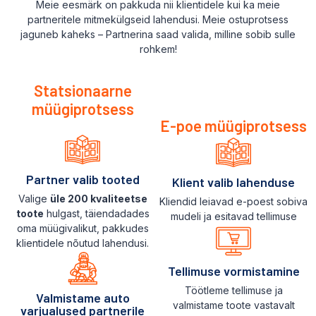
Meie eesmärk on pakkuda nii klientidele kui ka meie
partneritele mitmekülgseid lahendusi. Meie ostuprotsess
jaguneb kaheks – Partnerina saad valida, milline sobib sulle
rohkem!
Statsionaarne
müügiprotsess
E-poe müügiprotsess
Partner valib tooted
Klient valib lahenduse
Valige
üle 200 kvaliteetse
Kliendid leiavad e-poest sobiva
toote
hulgast, täiendadades
mudeli ja esitavad tellimuse
oma müügivalikut, pakkudes
klientidele nõutud lahendusi.
Tellimuse vormistamine
Töötleme tellimuse ja
Valmistame auto
valmistame toote vastavalt
varjualused partnerile