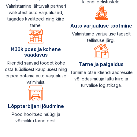
kliendi eelistustele.
Valmistamine lähtuvalt partneri
valikutest auto varjualused,
tagades kvaliteedi ning kiire
Auto varjualuse tootmine
tarne.
Valmistame varjualuse täpselt
tellimuse järgi.
Müük poes ja kohene
saadavus
Kliendid saavad toodet kohe
Tarne ja paigaldus
osta füüsilisest kauplusest ning
Tarnime otse kliendi aadressile
ei pea ootama auto varjualuse
või edasimüüja lattu kiire ja
valmimist.
turvalise logistikaga.
Lõpptarbijani jõudmine
Pood hoolitseb müügi ja
võimaliku tarne eest.