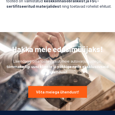
tooted on valmistatud
keskkonnasõbralikest ja FSC-
sertifitseeritud materjalidest
ning toetavad rohelist ehitust.
Hakka meie edasimüüjaks!
Laiendage oma tootevalikut meie autovarjualustega,
tõmmake ligi uusi kliente
ja
pakkige neile eksklusiivseid
lahendusi!
Võta meiega ühendust!