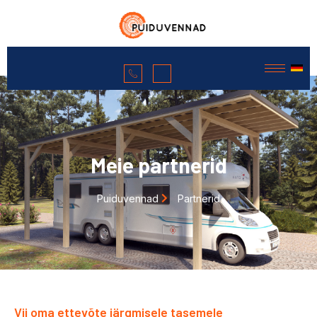
Meie partnerid
Puiduvennad
Partnerid
Vii oma ettevõte järgmisele tasemele