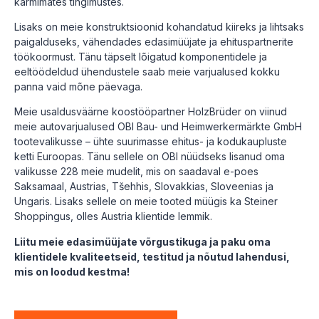
karmimates tingimustes.
Lisaks on meie konstruktsioonid kohandatud kiireks ja lihtsaks
paigalduseks, vähendades edasimüüjate ja ehituspartnerite
töökoormust. Tänu täpselt lõigatud komponentidele ja
eeltöödeldud ühendustele saab meie varjualused kokku
panna vaid mõne päevaga.
Meie usaldusväärne koostööpartner HolzBrüder on viinud
meie autovarjualused OBI Bau- und Heimwerkermärkte GmbH
tootevalikusse – ühte suurimasse ehitus- ja kodukaupluste
ketti Euroopas. Tänu sellele on OBI nüüdseks lisanud oma
valikusse 228 meie mudelit, mis on saadaval e-poes
Saksamaal, Austrias, Tšehhis, Slovakkias, Sloveenias ja
Ungaris. Lisaks sellele on meie tooted müügis ka Steiner
Shoppingus, olles Austria klientide lemmik.
Liitu meie edasimüüjate võrgustikuga ja paku oma
klientidele kvaliteetseid, testitud ja nõutud lahendusi,
mis on loodud kestma!