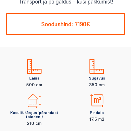
Transport ja paigaldus – küsi pakkumist!
Soodushind: 7190€
Laius
Sügavus
500 cm
350 cm
Kasulik kõrgus (põrandast
Pindala
taladeni)
17.5 m2
210 cm