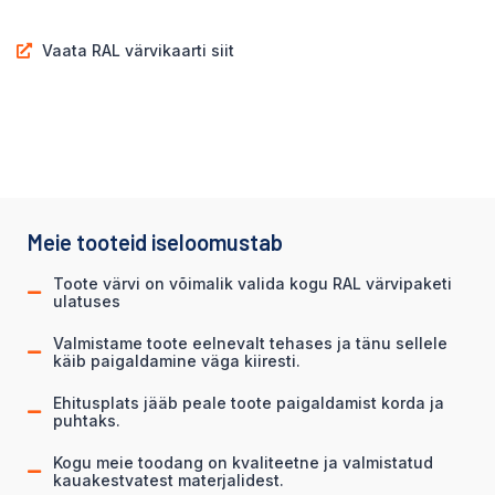
Vaata RAL värvikaarti siit
Meie tooteid iseloomustab
Toote värvi on võimalik valida kogu RAL värvipaketi
ulatuses
Valmistame toote eelnevalt tehases ja tänu sellele
käib paigaldamine väga kiiresti.
Ehitusplats jääb peale toote paigaldamist korda ja
puhtaks.
Kogu meie toodang on kvaliteetne ja valmistatud
kauakestvatest materjalidest.