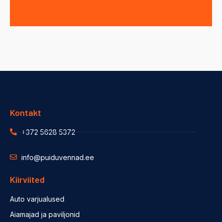
Kontakt
+372 5628 5372
info@puiduvennad.ee
Kiirviited
Auto varjualused
Aiamajad ja paviljonid