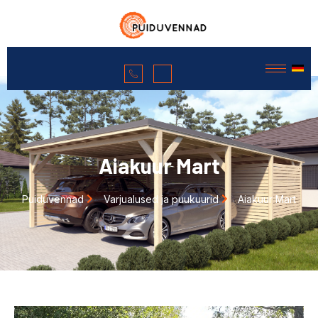
Aiakuur Mart
Puiduvennad
Varjualused ja puukuurid
Aiakuur Mart