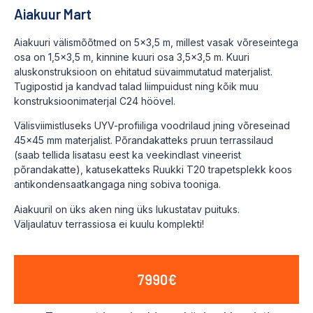
Aiakuur Mart
Aiakuuri välismõõtmed on 5×3,5 m, millest vasak võreseintega
osa on 1,5×3,5 m, kinnine kuuri osa 3,5×3,5 m. Kuuri
aluskonstruksioon on ehitatud süvaimmutatud materjalist.
Tugipostid ja kandvad talad liimpuidust ning kõik muu
konstruksioonimaterjal C24 höövel.
Välisviimistluseks UYV-profiiliga voodrilaud jning võreseinad
45×45 mm materjalist. Põrandakatteks pruun terrassilaud
(saab tellida lisatasu eest ka veekindlast vineerist
põrandakatte), katusekatteks Ruukki T20 trapetsplekk koos
antikondensaatkangaga ning sobiva tooniga.
Aiakuuril on üks aken ning üks lukustatav puituks.
Väljaulatuv terrassiosa ei kuulu komplekti!
7990€