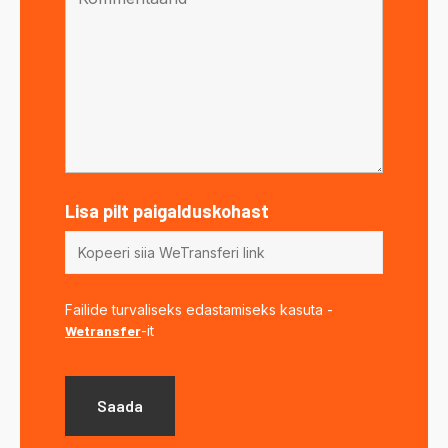
Lisa pilt paigalduskohast
Failide turvaliseks edastamiseks kasuta -
Wetransfer
-it