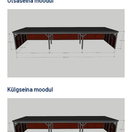
Otsaseina moodul
Külgseina moodul