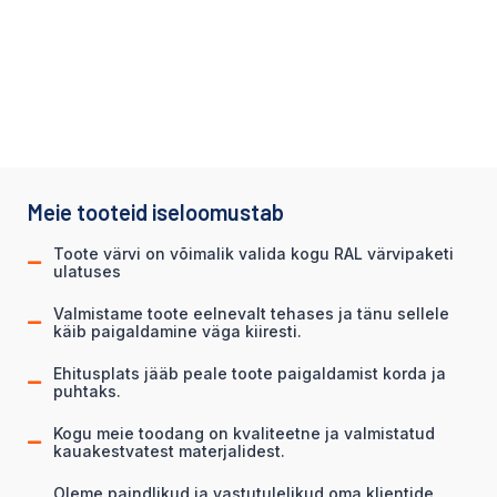
Meie tooteid iseloomustab
Toote värvi on võimalik valida kogu RAL värvipaketi
ulatuses
Valmistame toote eelnevalt tehases ja tänu sellele
käib paigaldamine väga kiiresti.
Ehitusplats jääb peale toote paigaldamist korda ja
puhtaks.
Kogu meie toodang on kvaliteetne ja valmistatud
kauakestvatest materjalidest.
Oleme paindlikud ja vastutulelikud oma klientide