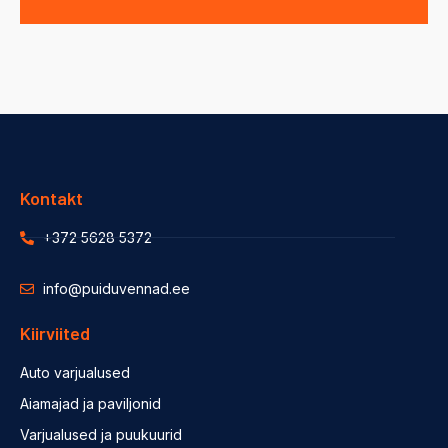
Kontakt
+372 5628 5372
info@puiduvennad.ee
Kiirviited
Auto varjualused
Aiamajad ja paviljonid
Varjualused ja puukuurid