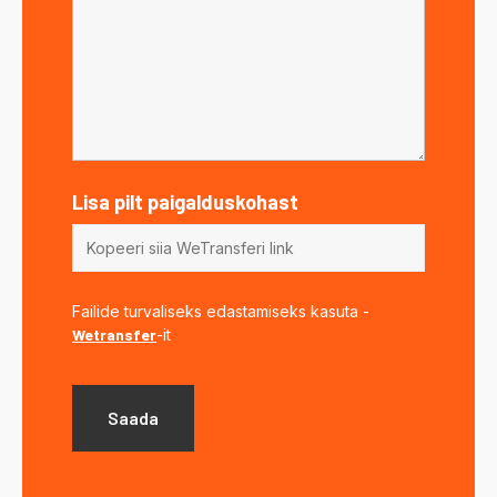
Lisa pilt paigalduskohast
Failide turvaliseks edastamiseks kasuta -
Wetransfer
-it