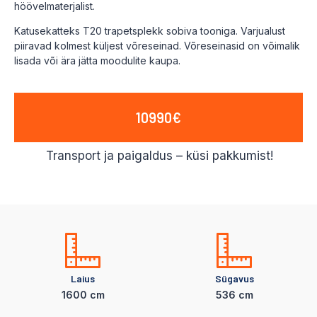
höövelmaterjalist.
Katusekatteks T20 trapetsplekk sobiva tooniga. Varjualust
piiravad kolmest küljest võreseinad. Võreseinasid on võimalik
lisada või ära jätta moodulite kaupa.
10990€
Transport ja paigaldus – küsi pakkumist!
Laius
Sügavus
1600 cm
536 cm