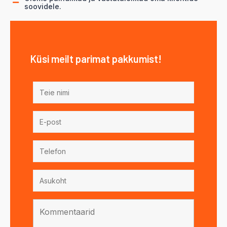
soovidele.
Küsi meilt parimat pakkumist!