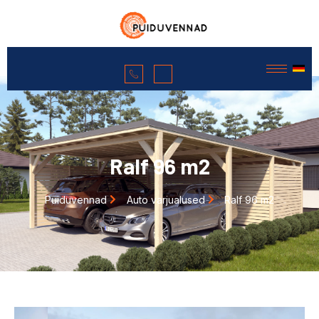
Ralf 96 m2
Puiduvennad
Auto varjualused
Ralf 96 m2