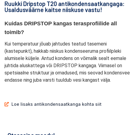
Ruukki Dripstop T20 antikondensaatkangaga:
Usaldusväärne kaitse niiskuse vastu!
Kuidas DRIPSTOP kangas terasprofiilide all 
toimib?
Kui temperatuur jõuab jahtudes teatud tasemeni
(kastepunkt), hakkab niiskus kondenseeruma profiilpleki
alumisele küljele. Antud kondens on võimalik sealt eemale
juhtida aluskattega
või DRIPSTOP kangaga. Viimasel on
spetsiaalne struktuur ja omadused, mis seovad kondensvee
endasse ning juba varsti tuuldub vesi kangast välja.
Loe lisaks antikondensaatkanga kohta siit