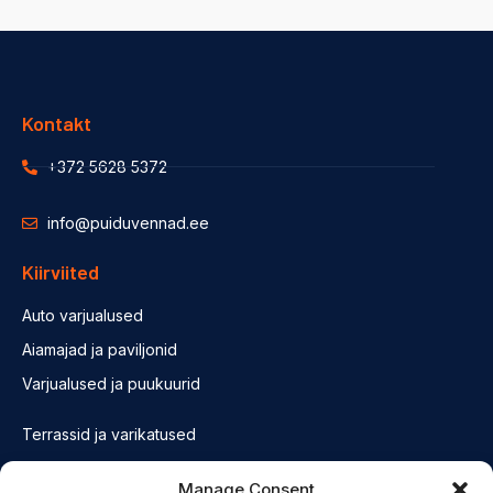
Kontakt
+372 5628 5372
info@puiduvennad.ee
Kiirviited
Auto varjualused
Aiamajad ja paviljonid
Varjualused ja puukuurid
Terrassid ja varikatused
Fassaadid ja konstruktsioonid
Manage Consent