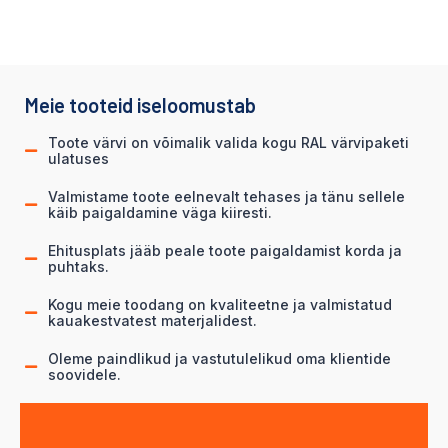
Meie tooteid iseloomustab
Toote värvi on võimalik valida kogu RAL värvipaketi
ulatuses
Valmistame toote eelnevalt tehases ja tänu sellele
käib paigaldamine väga kiiresti.
Ehitusplats jääb peale toote paigaldamist korda ja
puhtaks.
Kogu meie toodang on kvaliteetne ja valmistatud
kauakestvatest materjalidest.
Oleme paindlikud ja vastutulelikud oma klientide
soovidele.