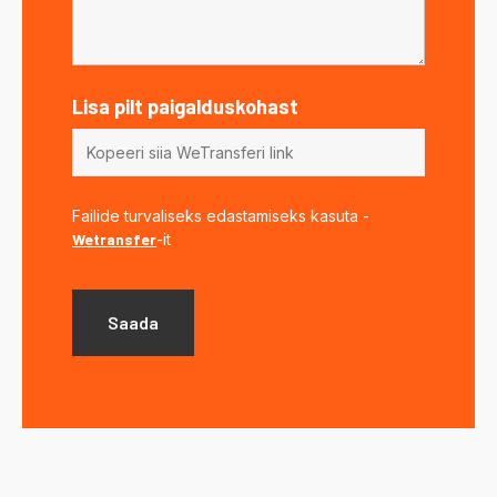
Lisa pilt paigalduskohast
Failide turvaliseks edastamiseks kasuta -
Wetransfer
-it