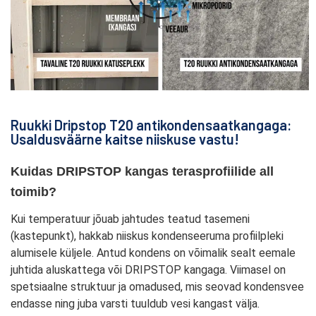
Ruukki Dripstop T20 antikondensaatkangaga:
Usaldusväärne kaitse niiskuse vastu!
Kuidas DRIPSTOP kangas terasprofiilide all 
toimib?
Kui temperatuur jõuab jahtudes teatud tasemeni
(kastepunkt), hakkab niiskus kondenseeruma profiilpleki
alumisele küljele. Antud kondens on võimalik sealt eemale
juhtida aluskattega
või DRIPSTOP kangaga. Viimasel on
spetsiaalne struktuur ja omadused, mis seovad kondensvee
endasse ning juba varsti tuuldub vesi kangast välja.