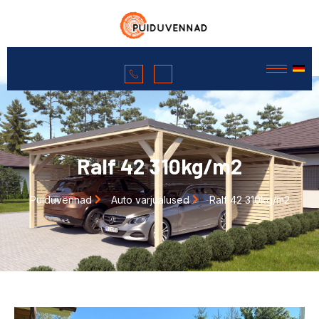
Ralf 42 310kg/m2
Puiduvennad
Auto varjualused
Ralf 42 310kg/m2