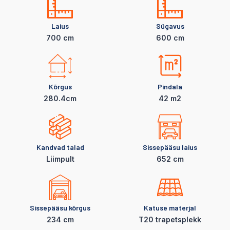
Laius
Sügavus
700 cm
600 cm
Kõrgus
Pindala
280.4cm
42 m2
Kandvad talad
Sissepääsu laius
LiimpuIt
652 cm
Sissepääsu kõrgus
Katuse materjal
234 cm
T20 trapetsplekk