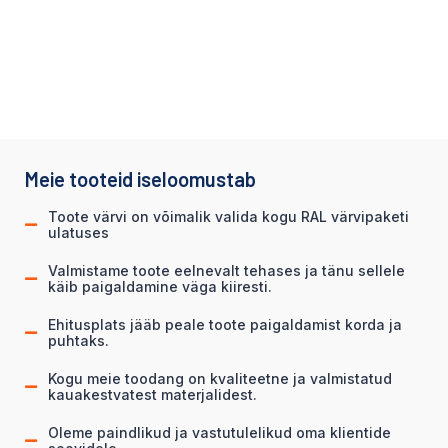
Meie tooteid iseloomustab
Toote värvi on võimalik valida kogu RAL värvipaketi
ulatuses
Valmistame toote eelnevalt tehases ja tänu sellele
käib paigaldamine väga kiiresti.
Ehitusplats jääb peale toote paigaldamist korda ja
puhtaks.
Kogu meie toodang on kvaliteetne ja valmistatud
kauakestvatest materjalidest.
Oleme paindlikud ja vastutulelikud oma klientide