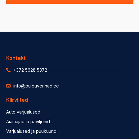
Kontakt
+372 5628 5372
info@puiduvennad.ee
Kiirviited
Auto varjualused
Aiamajad ja paviljonid
Varjualused ja puukuurid