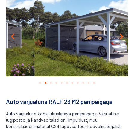
Auto varjualune RALF 26 M2 panipaigaga
Auto varjualune koos lukustatava panipaigaga. Varjualuse
tugipostid ja kandvad talad on liimpuidust, muu
konstruksioonimaterjal C24 tugevsorteer höövelmaterjalist.