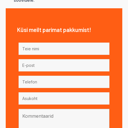
soovidele.
Küsi meilt parimat pakkumist!