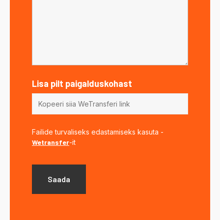
Lisa pilt paigalduskohast
Failide turvaliseks edastamiseks kasuta -
Wetransfer
-it