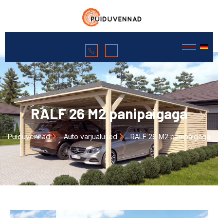
RALF 26 M2 panipaigaga
Puiduvennad
Auto varjualused
RALF 26 M2 panipaigaga