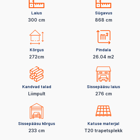
Laius
Sügavus
300 cm
868 cm
Kõrgus
Pindala
272cm
26.04 m2
Kandvad talad
Sissepääsu laius
LiimpuIt
276 cm
Sissepääsu kõrgus
Katuse materjal
233 cm
T20 trapetsplekk