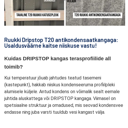
Ruukki Dripstop T20 antikondensaatkangaga:
Usaldusväärne kaitse niiskuse vastu!
Kuidas DRIPSTOP kangas terasprofiilide all 
toimib?
Kui temperatuur jõuab jahtudes teatud tasemeni
(kastepunkt), hakkab niiskus kondenseeruma profiilpleki
alumisele küljele. Antud kondens on võimalik sealt eemale
juhtida aluskattega
või DRIPSTOP kangaga. Viimasel on
spetsiaalne struktuur ja omadused, mis seovad kondensvee
endasse ning juba varsti tuuldub vesi kangast välja.